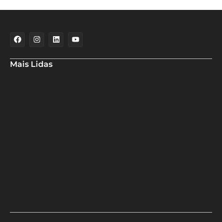
Mais Lidas
Maria Marighella critica gestão municipal após resultado da
educação de Salvador no Ideb
Deputado Hassan destaca fortalecimento do municipalismo
durante visita às novas instalações da UPB
Dino aciona PF após TCU apontar R$ 55,4 milhões em emendas
suspeitas