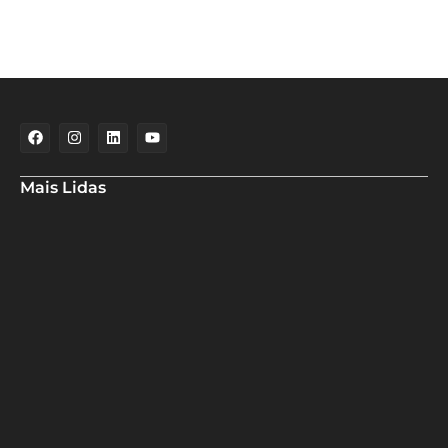
Mais Lidas
Aladilce denuncia risco aos banhistas em rampa próxima ao Forte
de Santa Maria
Aladilce volta a defender CEI ao constatar que prefeitura
mantém contratos com empresas investigadas por corrupção