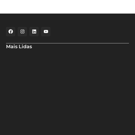
Mais Lidas
Deputado Hassan destaca fortalecimento do municipalismo
durante visita às novas instalações da UPB
Dino aciona PF após TCU apontar R$ 55,4 milhões em emendas
suspeitas
Rowenna diz que fala de ACM Neto sobre o IDEB beira a
hipocrisia