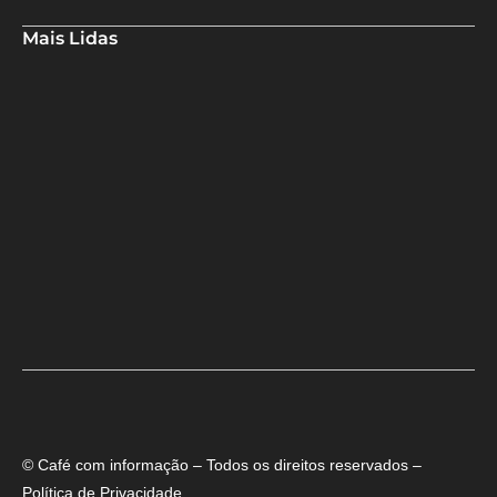
Mais Lidas
Aladilce cobra de Bruno e ACM Neto explicação sobre “recuo” de
90% para 70% da obra da Escola do Curralinho
Ministra Margareth Menezes marca presença hoje (6), 17h, na
abertura do 8º Rede Capoeira
Primeiro dia do SEMBA reúne setor da mineração, autoridades e
estudantes em Feira de Santana
© Café com informação – Todos os direitos reservados –
Política de Privacidade