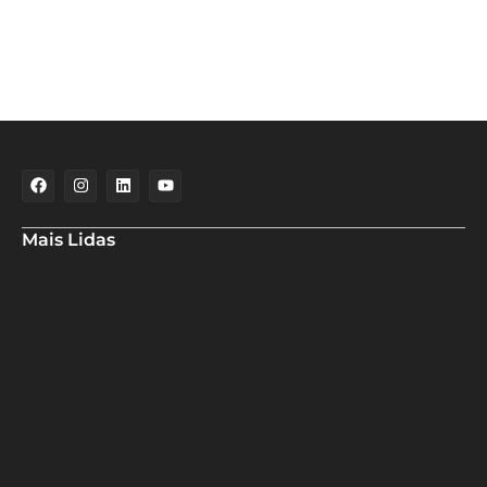
Mais Lidas
Aladilce pede vistas a PLs dos precatórios do Fundef e
indenizações
Casa de Sultão celebra 40 anos com Sessão Solene proposta pelo
Vereador Professor Hamilton Assis