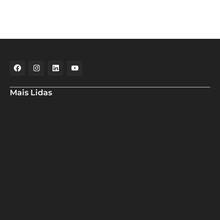
Mais Lidas
Deputado Hassan destaca fortalecimento do municipalismo
durante visita às novas instalações da UPB
Dino aciona PF após TCU apontar R$ 55,4 milhões em emendas
suspeitas
Rowenna diz que fala de ACM Neto sobre o IDEB beira a