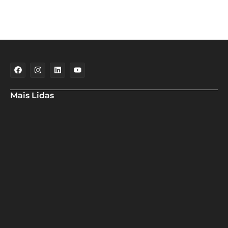
Mais Lidas
Maria Marighella critica gestão municipal após resultado da
educação de Salvador no Ideb
Deputado Hassan destaca fortalecimento do municipalismo
durante visita às novas instalações da UPB
Dino aciona PF após TCU apontar R$ 55,4 milhões em emendas