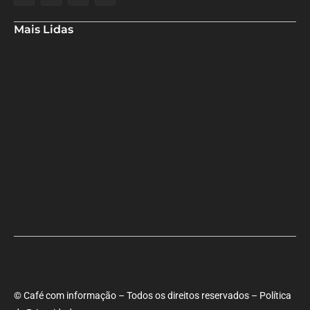
Mais Lidas
Aladilce cobra de Bruno e ACM Neto explicação sobre “recuo” de
90% para 70% da obra da Escola do Curralinho
Ministra Margareth Menezes marca presença hoje (6), 17h, na
abertura do 8º Rede Capoeira
Primeiro dia do SEMBA reúne setor da mineração, autoridades e
estudantes em Feira de Santana
© Café com informação – Todos os direitos reservados – Política