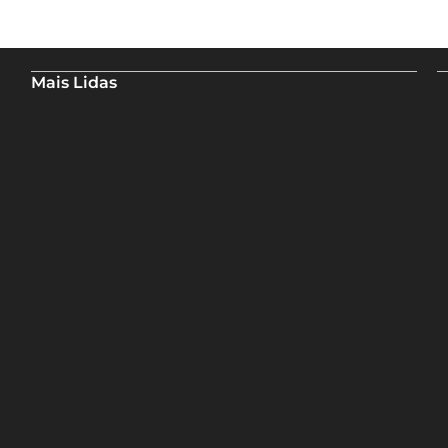
Mais Lidas
Aladilce cobra de Bruno e ACM Neto explicação sobre “recuo”
de 90% para 70% da obra da Escola do Curralinho