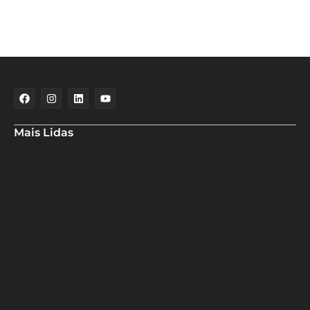
Mais Lidas
Maria Marighella critica gestão municipal após resultado da
educação de Salvador no Ideb
Deputado Hassan destaca fortalecimento do municipalismo
durante visita às novas instalações da UPB
Dino aciona PF após TCU apontar R$ 55,4 milhões em emendas