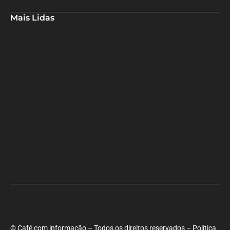
Mais Lidas
Aladilce denuncia risco aos banhistas em rampa próxima ao Forte
de Santa Maria
Aladilce volta a defender CEI ao constatar que prefeitura
mantém contratos com empresas investigadas por corrupção
Maria Marighella critica gestão municipal após resultado da
educação de Salvador no Ideb
© Café com informação – Todos os direitos reservados – Política