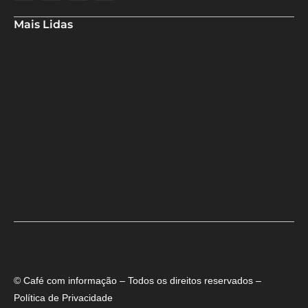
Mais Lidas
Especialistas analisam redução da Selic pelo Banco Central
Em nova redução, Copom baixa taxa Selic para 14% ao ano
Candidato do PSD usa passarela para rebater críticas de ACM
Neto à ponte
© Café com informação – Todos os direitos reservados –
Política de Privacidade