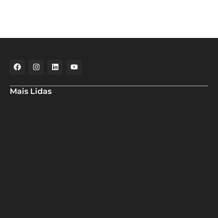
Mais Lidas
Deputado Hassan destaca fortalecimento do municipalismo
durante visita às novas instalações da UPB
Dino aciona PF após TCU apontar R$ 55,4 milhões em emendas
suspeitas
Rowenna diz que fala de ACM Neto sobre o IDEB beira a