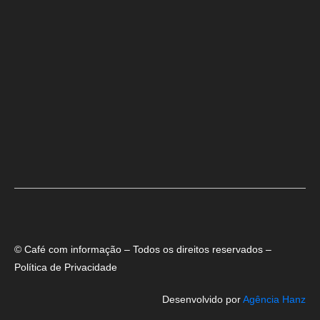
Especialistas analisam redução da Selic pelo Banco Central
Em nova redução, Copom baixa taxa Selic para 14% ao ano
Candidato do PSD usa passarela para rebater críticas de ACM
Neto à ponte
© Café com informação – Todos os direitos reservados –
Política de Privacidade
Desenvolvido por
Agência Hanz