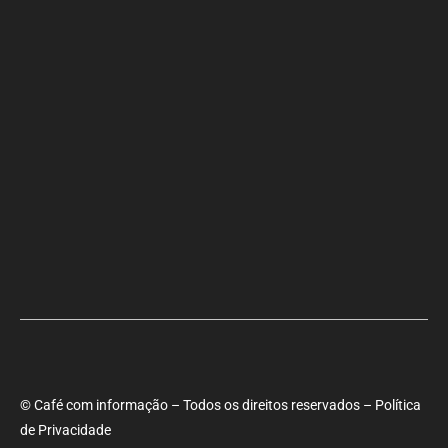
Ministra Margareth Menezes marca presença hoje (6), 17h, na
abertura do 8º Rede Capoeira
© Café com informação – Todos os direitos reservados – Política
de Privacidade