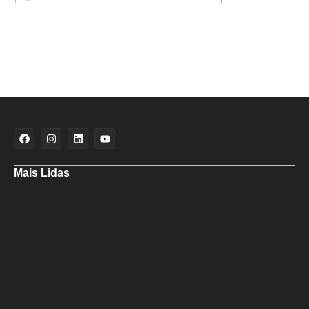
Mais Lidas
Maria Marighella critica gestão municipal após resultado da educação
de Salvador no Ideb
Deputado Hassan destaca fortalecimento do municipalismo durante
visita às novas instalações da UPB