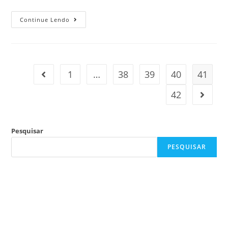
Continue Lendo
1
…
38
39
40
41
42
Pesquisar
PESQUISAR