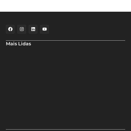
Mais Lidas
Pacientes e servidores da UPA de Itapuã denunciam a Aladilce
goteiras, falta de pessoal e de materiais e mudança na…
Servidor Cidadão distribui R$ 151 mil em premiações
Geraldinho destaca nova fase de desenvolvimento de Camaçari
durante plenária do PGP