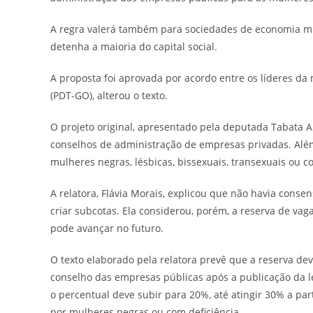
A regra valerá também para sociedades de economia mi
detenha a maioria do capital social.
A proposta foi aprovada por acordo entre os líderes da 
(PDT-GO), alterou o texto.
O projeto original, apresentado pela deputada Tabata 
conselhos de administração de empresas privadas. Alé
mulheres negras, lésbicas, bissexuais, transexuais ou co
A relatora, Flávia Morais, explicou que não havia cons
criar subcotas. Ela considerou, porém, a reserva de va
pode avançar no futuro.
O texto elaborado pela relatora prevê que a reserva d
conselho das empresas públicas após a publicação da 
o percentual deve subir para 20%, até atingir 30% a par
por mulheres negras ou com deficiência.