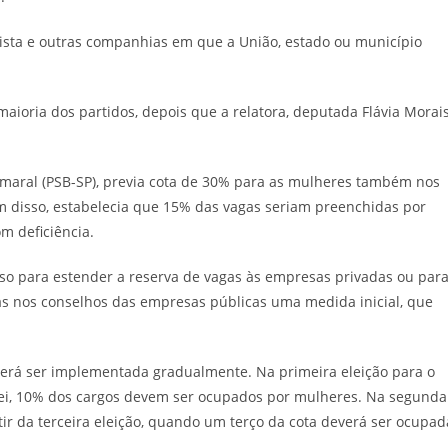
sta e outras companhias em que a União, estado ou município
maioria dos partidos, depois que a relatora, deputada Flávia Morai
Amaral (PSB-SP), previa cota de 30% para as mulheres também nos
m disso, estabelecia que 15% das vagas seriam preenchidas por
m deficiência.
enso para estender a reserva de vagas às empresas privadas ou par
gas nos conselhos das empresas públicas uma medida inicial, que
everá ser implementada gradualmente. Na primeira eleição para o
lei, 10% dos cargos devem ser ocupados por mulheres. Na segunda
tir da terceira eleição, quando um terço da cota deverá ser ocupad