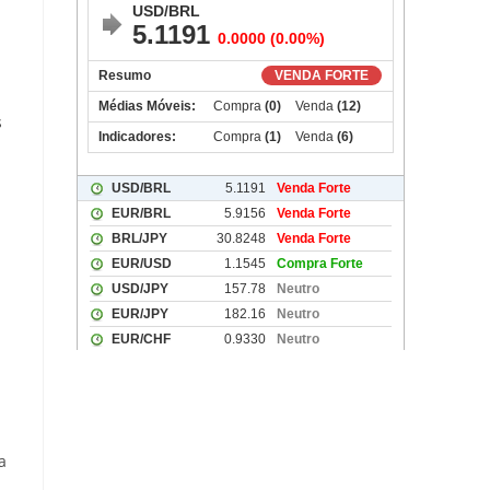
s
a
a